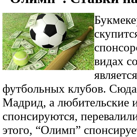
Букмеке
скупится
спонсор
видах с
являетс
футбольных клубов. Сюда
Мадрид, а любительские 
спонсируются, перевалили
этого, “Олимп” спонсиру