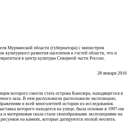
теля Мурманской области (губернатора) с министром
 культурного развития населения и гостей области, что и
евратиться в центр культуры Северной части России.
28 января 2016
щем которого смогли стать острова Канозера, находящегося в
чного зала. В нем расположили расположили экспозицию,
ражениям и всей многолетней истории из исследования.
ставка которого находится на улице, была основан в 1997-ом
ра и материковая скала стали своеобразными экспозициями на
 рисунков на камнях, которые датируются эпохой неолита.