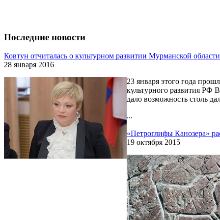
Последние новости
Ковтун отчиталась о культурном развитии Мурманской области
28 января 2016
23 января этого года прош
культурного развития РФ В
дало возможность столь да
...
«Петроглифы Канозера» р
19 октября 2015