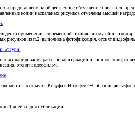
ано и представлено на общественное обсуждение проектное пре
авленные копии наскальных рисунков отмечены высшей наград
н.
едента применения современной технологии музейного копиров
ых рисунков из п.2, выполнена фотофиксация, отснят видеофиль
р. Уссури.
и для планирования работ по консервации и копированию, инвен
сация, отснят видеофильм.
ене
льный отзыв от музея Кнауфа в Ипхофене «Собрание рельефов в
ении
1
дней со дня публикации.