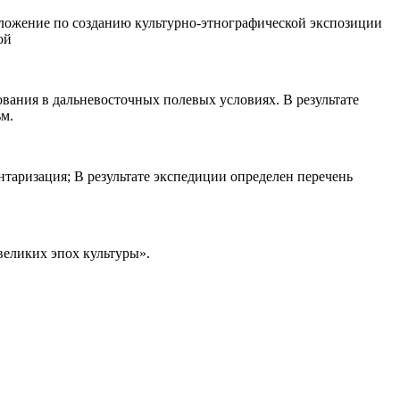
дложение по созданию культурно-этнографической экспозиции
ой
ания в дальневосточных полевых условиях. В результате
м.
таризация; В результате экспедиции определен перечень
еликих эпох культуры».