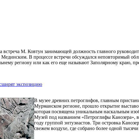
ла встреча М. Ковтун занимающей должность главного руководи
 Мединским. В процессе встречи обсуждался неповторимый облик
льнему региону или как его еще называют Заполярному краю, пр
асширят экспозицию
В музее древних петроглифов, главным пристани
Мурманском регионе, прошло открытие выставо
которая посвящена уникальным наскальным изоб
Музей под названием «Петроглифы Канозера», вы
году группой энтузиастов. Три островка Канозе
свежем воздухе, где собрано более одной тысячи
...