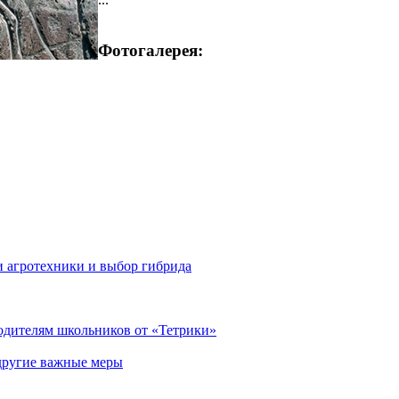
Фотогалерея:
 агротехники и выбор гибрида
родителям школьников от «Тетрики»
 другие важные меры