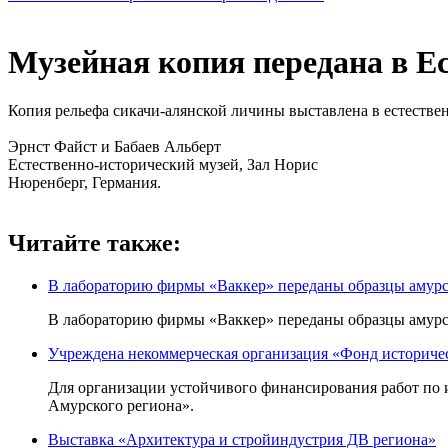
Музейная копия передана в Е
Копия рельефа сикачи-алянской личины выставлена в естествен
Эрнст Файст и Бабаев Альберт
Естественно-исторический музей, Зал Норис
Нюренберг, Германия.
Читайте также:
В лабораторию фирмы «Ваккер» переданы образцы амурск
В лабораторию фирмы «Ваккер» переданы образцы амурск
Учреждена некоммерческая организация «Фонд историчес
Для организации устойчивого финансирования работ по 
Амурского региона».
Выставка «Архитектура и стройиндустрия ДВ региона»