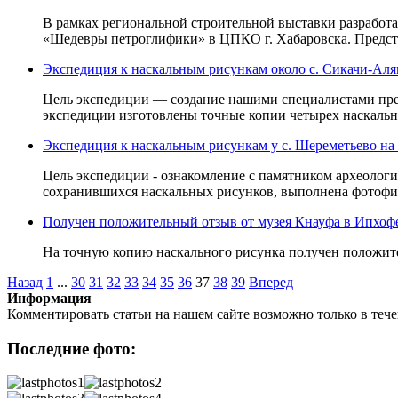
В рамках региональной строительной выставки разработ
«Шедевры петроглифики» в ЦПКО г. Хабаровска. Предст
Экспедиция к наскальным рисункам около с. Сикачи-Аля
Цель экспедиции — создание нашими специалистами прец
экспедиции изготовлены точные копии четырех наскальн
Экспедиция к наскальным рисункам у с. Шереметьево на 
Цель экспедиции - ознакомление с памятником археологи
сохранившихся наскальных рисунков, выполнена фотофик
Получен положительный отзыв от музея Кнауфа в Ипхоф
На точную копию наскального рисунка получен положите
Назад
1
...
30
31
32
33
34
35
36
37
38
39
Вперед
Информация
Комментировать статьи на нашем сайте возможно только в теч
Последние фото: