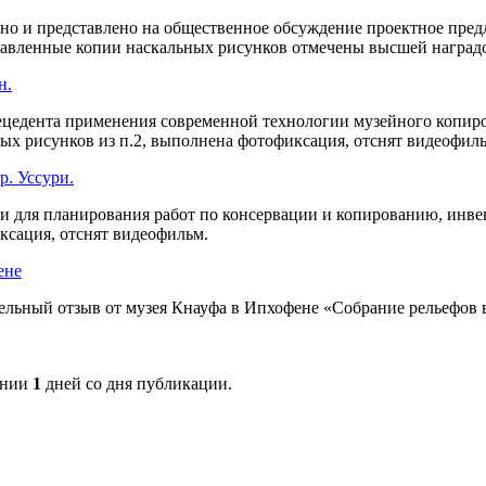
ано и представлено на общественное обсуждение проектное пре
авленные копии наскальных рисунков отмечены высшей наград
н.
едента применения современной технологии музейного копиров
ых рисунков из п.2, выполнена фотофиксация, отснят видеофиль
р. Уссури.
и для планирования работ по консервации и копированию, инвен
сация, отснят видеофильм.
ене
льный отзыв от музея Кнауфа в Ипхофене «Собрание рельефов в
ении
1
дней со дня публикации.