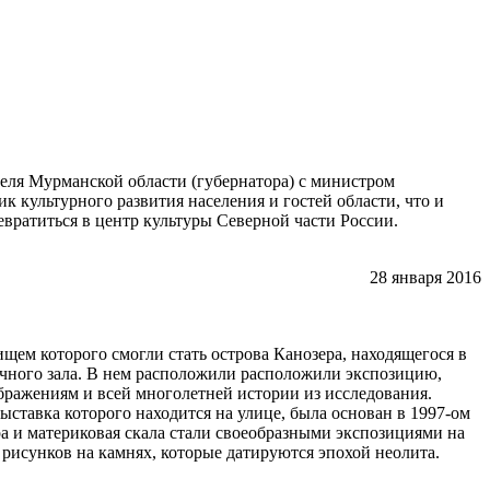
теля Мурманской области (губернатора) с министром
 культурного развития населения и гостей области, что и
евратиться в центр культуры Северной части России.
28 января 2016
щем которого смогли стать острова Канозера, находящегося в
чного зала. В нем расположили расположили экспозицию,
ражениям и всей многолетней истории из исследования.
ставка которого находится на улице, была основан в 1997-ом
ра и материковая скала стали своеобразными экспозициями на
 рисунков на камнях, которые датируются эпохой неолита.