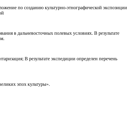
дложение по созданию культурно-этнографической экспозиции
ой
ания в дальневосточных полевых условиях. В результате
м.
таризация; В результате экспедиции определен перечень
еликих эпох культуры».