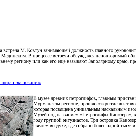
ла встреча М. Ковтун занимающей должность главного руководи
 Мединским. В процессе встречи обсуждался неповторимый облик
льнему региону или как его еще называют Заполярному краю, пр
асширят экспозицию
В музее древних петроглифов, главным пристани
Мурманском регионе, прошло открытие выставо
которая посвящена уникальным наскальным изоб
Музей под названием «Петроглифы Канозера», вы
году группой энтузиастов. Три островка Канозе
свежем воздухе, где собрано более одной тысячи
...