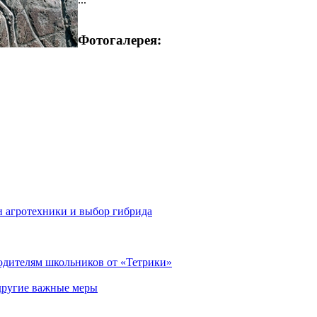
Фотогалерея:
 агротехники и выбор гибрида
родителям школьников от «Тетрики»
 другие важные меры