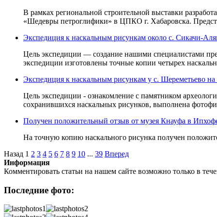
В рамках региональной строительной выставки разработ
«Шедевры петроглифики» в ЦПКО г. Хабаровска. Предст
Экспедиция к наскальным рисункам около с. Сикачи-Аля
Цель экспедиции — создание нашими специалистами прец
экспедиции изготовлены точные копии четырех наскальн
Экспедиция к наскальным рисункам у с. Шереметьево на 
Цель экспедиции - ознакомление с памятником археологи
сохранившихся наскальных рисунков, выполнена фотофик
Получен положительный отзыв от музея Кнауфа в Ипхоф
На точную копию наскального рисунка получен положите
Назад
1
2
3
4
5
6
7
8
9
10
...
39
Вперед
Информация
Комментировать статьи на нашем сайте возможно только в теч
Последние фото: