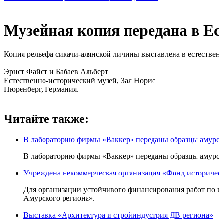
Музейная копия передана в Е
Копия рельефа сикачи-алянской личины выставлена в естествен
Эрнст Файст и Бабаев Альберт
Естественно-исторический музей, Зал Норис
Нюренберг, Германия.
Читайте также:
В лабораторию фирмы «Ваккер» переданы образцы амурск
В лабораторию фирмы «Ваккер» переданы образцы амурск
Учреждена некоммерческая организация «Фонд историчес
Для организации устойчивого финансирования работ по 
Амурского региона».
Выставка «Архитектура и стройиндустрия ДВ региона»