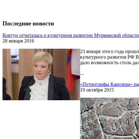
Последние новости
Ковтун отчиталась о культурном развитии Мурманской области
28 января 2016
23 января этого года прош
культурного развития РФ В
дало возможность столь да
...
«Петроглифы Канозера» р
19 октября 2015