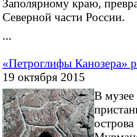
Заполярному краю, превра
Северной части России.
...
«Петроглифы Канозера» 
19 октября 2015
В музее
пристан
острова
Мурманс