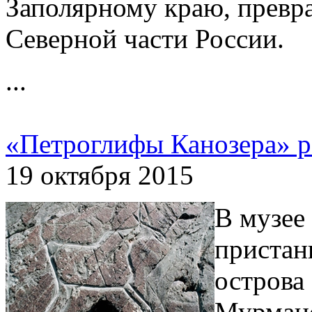
Заполярному краю, превра
Северной части России.
...
«Петроглифы Канозера» 
19 октября 2015
В музее
пристан
острова
Мурманс