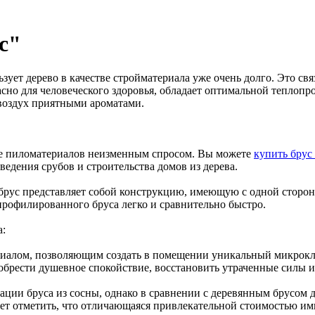
с"
зует дерево в качестве стройматериала уже очень долго. Это свя
асно для человеческого здоровья, обладает оптимальной тепло
 воздух приятными ароматами.
ке пиломатериалов неизменным спросом. Вы можете
купить брус
ведения срубов и строительства домов из дерева.
ус представляет собой конструкцию, имеющую с одной стороны
 профилированного бруса легко и сравнительно быстро.
а:
риалом, позволяющим создать в помещении уникальный микрокли
обрести душевное спокойствие, восстановить утраченные силы 
ации бруса из сосны, однако в сравнении с деревянным брусом 
ет отметить, что отличающаяся привлекательной стоимостью ими