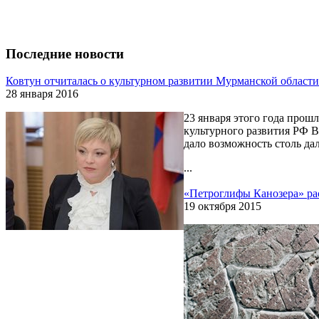
Последние новости
Ковтун отчиталась о культурном развитии Мурманской области
28 января 2016
23 января этого года прош
культурного развития РФ В
дало возможность столь да
...
«Петроглифы Канозера» р
19 октября 2015