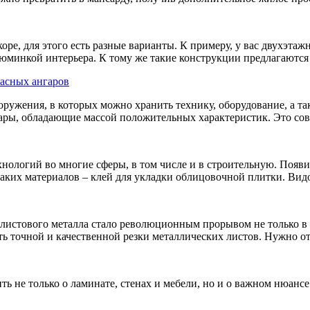
ре, для этого есть разные варианты. К примеру, у вас двухэтаж
изюминкой интерьера. К тому же такие конструкции предлагаютс
асных ангаров
ооружения, в которых можно хранить технику, оборудование, а т
гары, обладающие массой положительных характеристик. Это сов
нологий во многие сферы, в том числе и в строительную. Появи
аких материалов – клей для укладки облицовочной плитки. Видо
я листового металла стало революционным прорывом не только 
ть точной и качественной резки металлических листов. Нужно от
ть не только о ламинате, стенах и мебели, но и о важном нюанс