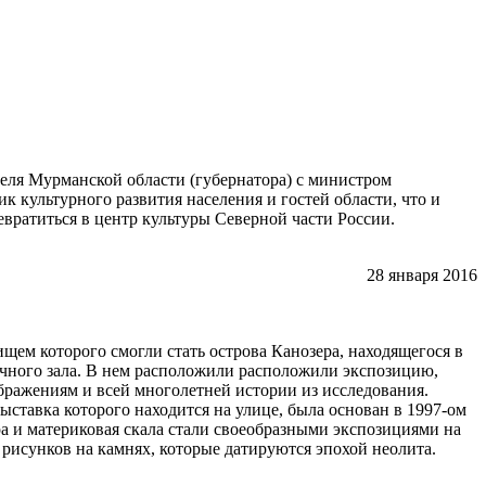
теля Мурманской области (губернатора) с министром
 культурного развития населения и гостей области, что и
евратиться в центр культуры Северной части России.
28 января 2016
щем которого смогли стать острова Канозера, находящегося в
чного зала. В нем расположили расположили экспозицию,
ражениям и всей многолетней истории из исследования.
ставка которого находится на улице, была основан в 1997-ом
ра и материковая скала стали своеобразными экспозициями на
 рисунков на камнях, которые датируются эпохой неолита.