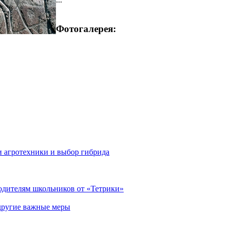
Фотогалерея:
 агротехники и выбор гибрида
родителям школьников от «Тетрики»
 другие важные меры