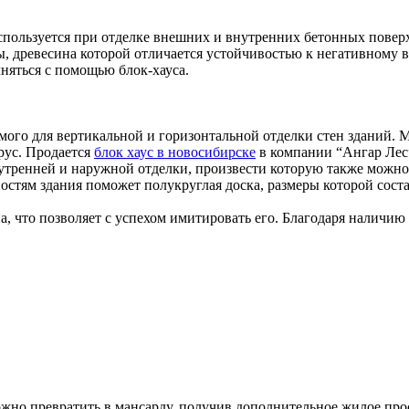
пользуется при отделке внешних и внутренних бетонных поверх
, древесина которой отличается устойчивостью к негативному 
няться с помощью блок-хауса.
емого для вертикальной и горизонтальной отделки стен зданий.
рус. Продается
блок хаус в новосибирске
в компании “Ангар Лес”
тренней и наружной отделки, произвести которую также можно
стям здания поможет полукруглая доска, размеры которой сост
, что позволяет с успехом имитировать его. Благодаря наличию
ожно превратить в мансарду, получив дополнительное жилое про