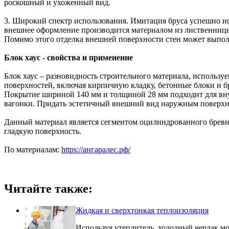
роскошный и ухоженный вид.
3. Широкий спектр использования. Имитация бруса успешно ис
внешнее оформление производится материалом из лиственницы
Помимо этого отделка внешней поверхности стен может выпол
Блок хаус - свойства и применение
Блок хаус – разновидность строительного материала, использу
поверхностей, включая кирпичную кладку, бетонные блоки и б
Покрытие шириной 140 мм и толщиной 28 мм подходит для вну
вагонки. Придать эстетичный внешний вид наружным поверхно
Данный материал является сегментом оцилиндрованного бревна
гладкую поверхность.
По материалам:
https://ангаралес.рф/
Читайте также:
Жидкая и сверхтонкая теплоизоляция
Используя утеплитель, холодный чердак м