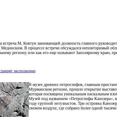
ла встреча М. Ковтун занимающей должность главного руководи
 Мединским. В процессе встречи обсуждался неповторимый облик
льнему региону или как его еще называют Заполярному краю, пр
асширят экспозицию
В музее древних петроглифов, главным пристани
Мурманском регионе, прошло открытие выставо
которая посвящена уникальным наскальным изоб
Музей под названием «Петроглифы Канозера», вы
году группой энтузиастов. Три островка Канозе
свежем воздухе, где собрано более одной тысячи
...