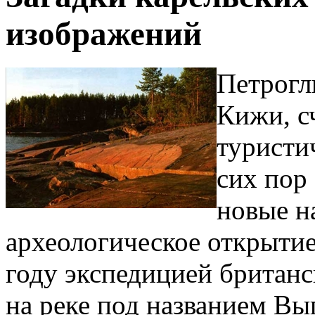
изображений
Петрогл
Кижи, с
туристи
сих пор
новые н
археологическое открытие
году экспедицией британс
на реке под названием Вы