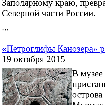
Заполярному краю, превра
Северной части России.
...
«Петроглифы Канозера» 
19 октября 2015
В музее
пристан
острова
Мурманс