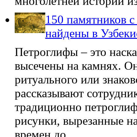
многолетней истории из
150 памятников 
найдены в Узбеки
Петроглифы – это наск
высечены на камнях. О
ритуального или знаков
рассказывают сотрудни
традиционно петроглиф
рисунки, вырезанные н
времен до