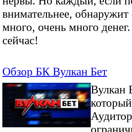
нервы. Но каждый, если п
внимательнее, обнаружит 
много, очень много денег.
сейчас!
Обзор БК Вулкан Бет
Вулкан 
который 
Аудитор
огранич