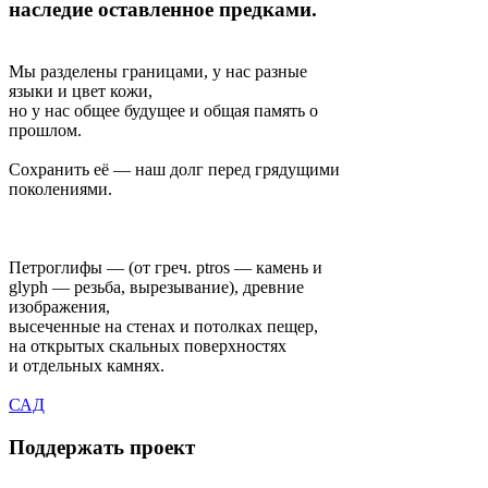
наследие оставленное предками.
Мы разделены границами, у нас разные
языки и цвет кожи,
но у нас общее будущее и общая память о
прошлом.
Сохранить её — наш долг перед грядущими
поколениями.
Петроглифы — (от греч. ptros — камень и
glyph — резьба, вырезывание), древние
изображения,
высеченные на стенах и потолках пещер,
на открытых скальных поверхностях
и отдельных камнях.
САД
Поддержать проект