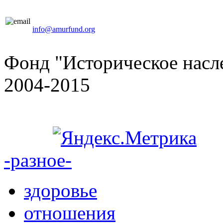
info@amurfund.org
Фонд "Историческое насле
2004-2015
-разное-
здоровье
отношения