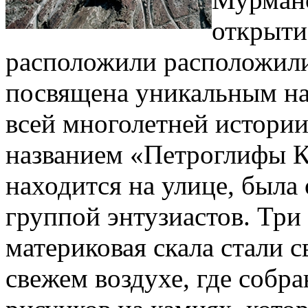
открыти
расположили расположили
посвящена уникальным н
всей многолетней истории
названием «Петроглифы Ка
находится на улице, была
группой энтузиастов. Три
материковая скала стали 
свежем воздухе, где собр