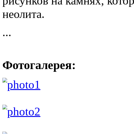
рисунков на камнях, кото
неолита.
...
Фотогалерея: