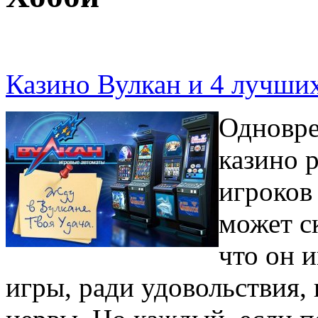
Казино Вулкан и 4 лучши
Одновре
казино р
игроков
может с
что он 
игры, ради удовольствия, 