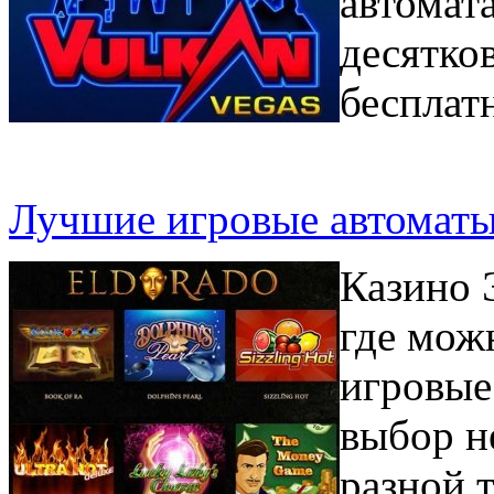
автомат
десятко
бесплатн
Лучшие игровые автоматы
Казино 
где мож
игровые
выбор н
разной 