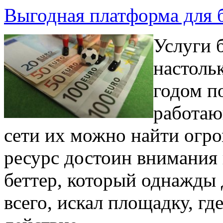
Выгодная платформа для 
Услуги 
настоль
годом п
работаю
сети их можно найти огро
ресурс достоин внимания
беттер, который однажды 
всего, искал площадку, г