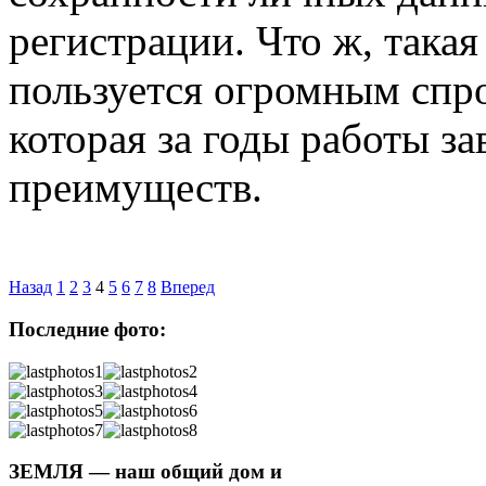
регистрации. Что ж, такая
пользуется огромным спро
которая за годы работы за
преимуществ.
Назад
1
2
3
4
5
6
7
8
Вперед
Последние фото:
ЗЕМЛЯ — наш общий дом и