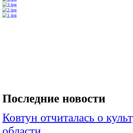
Последние новости
Ковтун отчиталась о кул
области