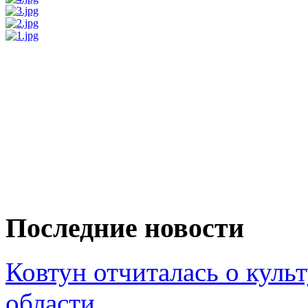
Последние новости
Ковтун отчиталась о кул
области