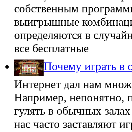
собственным программ
выигрышные комбинаци
определяются в случай
все бесплатные
Почему играть в 
Интернет дал нам множ
Например, непонятно, 
гулять в обычных залах
нас часто заставляют и