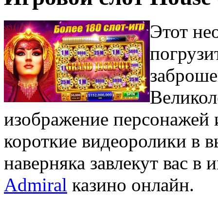
Этот не
погрузи
заброше
Великол
изображение персонажей 
короткие видеоролики в
наверняка завлекут вас в 
Admiral
казино онлайн.