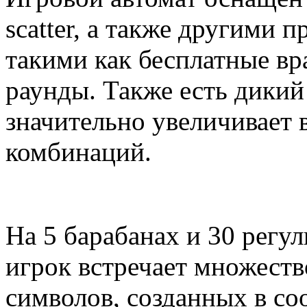
scatter, а также другими
такими как бесплатные в
раунды. Также есть дики
значительно увеличивае
комбинаций.
На 5 барабанах и 30 регу
игрок встречает множест
символов, созданных в со