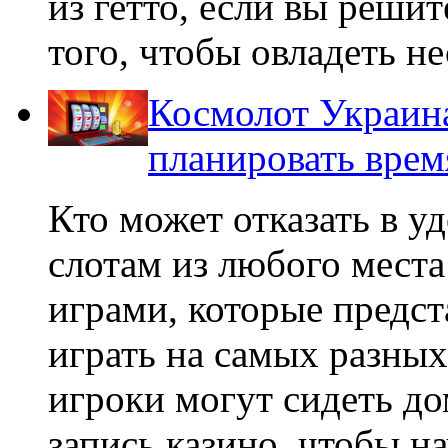
из гетто, если вы решит
того, чтобы овладеть н
Космолот Украин
планировать врем
Кто может отказать в у
слотам из любого места
играми, которые предст
играть на самых разны
игроки могут сидеть до
запись казино, чтобы на