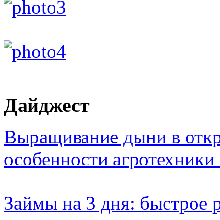
Дайджест
Выращивание дыни в откр
особенности агротехники
Займы на 3 дня: быстрое