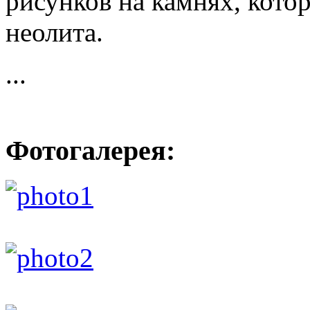
рисунков на камнях, кото
неолита.
...
Фотогалерея: