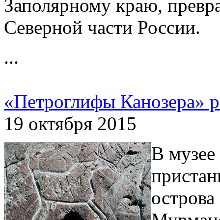
Заполярному краю, превра
Северной части России.
...
«Петроглифы Канозера» 
19 октября 2015
В музее
пристан
острова
Мурманс